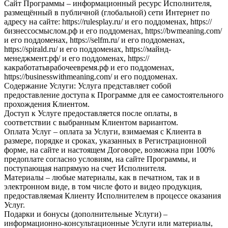
Сайт Программы – информационный ресурс Исполнителя,
размещённый в публичной (глобальной) сети Интернет по
адресу на сайте: https://rulesplay.ru/ и его поддоменах, https://
бизнессосмыслом.рф и его поддоменах, https://bwmeaning.com/
и его поддоменах, https://selfm.ru/ и его поддоменах,
https://spirald.ru/ и его поддоменах, https://майнд-
менеджмент.рф/ и его поддоменах, https://
какработатьврабочеевремя.рф и его поддоменах,
https://businesswithmeaning.com/ и его поддоменах.
Содержание Услуги: Услуга представляет собой
предоставление доступа к Программе для ее самостоятельного
прохождения Клиентом.
Доступ к Услуге предоставляется после оплаты, в
соответствии с выбранным Клиентом вариантом.
Оплата Услуг – оплата за Услуги, взимаемая с Клиента в
размере, порядке и сроках, указанных в Регистрационной
форме, на сайте и настоящем Договоре, возможна при 100%
предоплате согласно условиям, на сайте Программы, и
поступающая напрямую на счет Исполнителя.
Материалы – любые материалы, как в печатном, так и в
электронном виде, в том числе фото и видео продукция,
предоставляемая Клиенту Исполнителем в процессе оказания
Услуг.
Подарки и бонусы (дополнительные Услуги) –
информационно-консультационные Услуги или материалы,